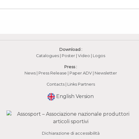
Download :
Catalogues
|
Poster
|
Video
(apre in una nuova fines
|
Logos
Press :
News
|
Press Release
|
Paper ADV
|
Newsletter
Contacts
|
Links Partners
English Version
Dichiarazione di accessibilità