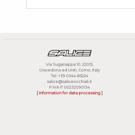
Via Suganappa 10, 22015,
Gravedona ed Uniti, Como, Italy
Tel.
+39 0344 85224
salice@saliceocchiali.it
P.IVA IT 00232090134
[
Information for data processing
]