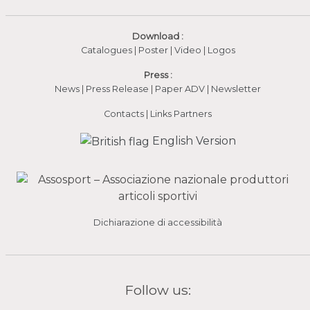
Download :
Catalogues
|
Poster
|
Video
(apre in una nuova fines
|
Logos
Press :
News
|
Press Release
|
Paper ADV
|
Newsletter
Contacts
|
Links Partners
English Version
Dichiarazione di accessibilità
Follow us: