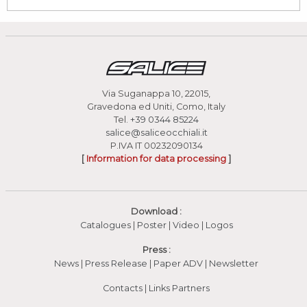
Via Suganappa 10, 22015,
Gravedona ed Uniti, Como, Italy
Tel.
+39 0344 85224
salice@saliceocchiali.it
P.IVA IT 00232090134
[
Information for data processing
]
Download :
Catalogues
|
Poster
|
Video
(apre in una nuova fines
|
Logos
Press :
News
|
Press Release
|
Paper ADV
|
Newsletter
Contacts
|
Links Partners